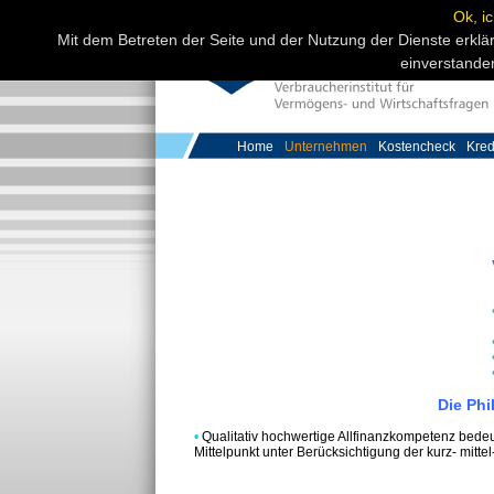
Ok, i
Mit dem Betreten der Seite und der Nutzung der Dienste erklä
einverstande
Home
Unternehmen
Kostencheck
Kred
vvw bad hersfeld
Die Phi
•
Qualitativ hochwertige Allfinanzkompetenz b
Mittelpunkt unter Berücksichtigung der kurz- mittel-